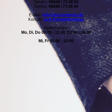
Telefon:
06848 / 73 08 93
Telefax:
06848 / 73 08 94
E-Mail:
info@dg-homburg.de
Kontakt:
zum Kontaktformular
Sprechzeiten:
Mo, Di, Do 08:00 - 12:00 /13:00 - 16:30
Mi, Fr 08:00 - 12:00