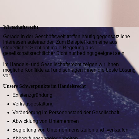
Wirtschaftsrecht
Gerade in der Geschäftswelt treffen häufig gegensätzliche
Interessen aufeinander. Zum Beispiel kann eine aus
steuerlicher Sicht optimale Regelung aus
gesellschaftsrechtlicher Sicht nur bedingt geeignet sein.
Im Handels- und Gesellschaftsrecht zeigen wir Ihnen
mögliche Konflikte auf und schlagen Ihnen die beste Lösung
vor.
Unsere Schwerpunkte im Handelsrecht
Existenzgründung
Vertragsgestaltung
Veränderung im Personenstand der Gesellschaft
Abwicklung von Unternehmen
Begleitung von Unternehmenskäufen und -verkäufen
Abberufungsangelegenheiten