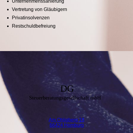
Unternehmenssanierung
Vertretung von Gläubigern
Privatinsolvenzen
Restschuldbefreiung
DG
Steuerberatungsgesellschaft mbH
Am Ohligberg 18
66424 Homburg