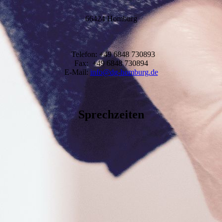
66424 Homburg
Telefon: +49 6848 730893
Fax: +49 6848 730894
E-Mail:
info@dg-homburg.de
Sprechzeiten