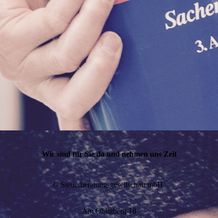
Wir sind für Sie da und nehmen uns Zeit
G Steuerberatungsgesellschaft mbH
Am Ohligberg 18