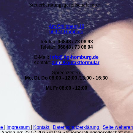
Steuerberatungsgesellschaft mbH
Am Ohligberg 18
66424 Homburg
Telefon:
06848 / 73 08 93
Telefax:
06848 / 73 08 94
E-Mail:
info@dg-homburg.de
Kontakt:
zum Kontaktformular
Wir sind für Sie da und nehmen uns Zeit
Sprechzeiten:
Mo, Di, Do 08:00 - 12:00 /13:00 - 16:30
G Steuerberatungsgesellschaft mbH
Mi, Fr 08:00 - 12:00
Am Ohligberg 18
66424 Homburg
te
|
Impressum
|
Kontakt
|
Datenschutzerklärung
|
Seite weitere
e Änderung: 23.07.2025 © DG Steuerberatungsgesellschaft mb