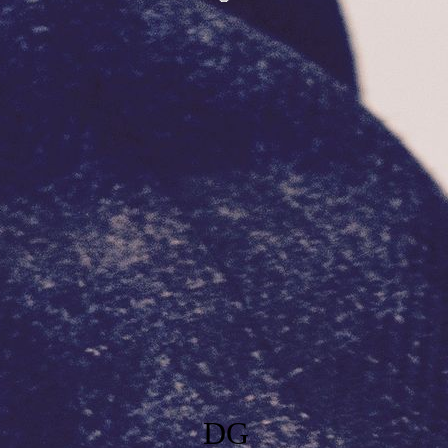
tartseite
Kanzlei
Leistungen
Mandantenbereich
Ko
DG