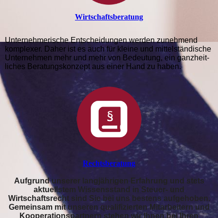
Wirtschafts­beratung
Unternehmerische Entscheidungen werden zunehmend
komplexer. Daher ist es auch für kleine und mittelstän­dische
Unternehmen mehr und mehr von Bedeutung, ein ganz­heit­
liches Beratungs­kon­zept aus einer Hand zu haben.
Rechts­beratung
Aufgrund unserer langjährigen Erfahrung und stets
aktuellstem Wissensstand in Steuer- und
Wirtschaftsrecht sind Sie bei uns bestens aufgehoben.
Gemeinsam mit unseren qualifizierten Mitarbeitern und
Ko­ope­rations­partnern stehen wir Ihnen bei Ihren